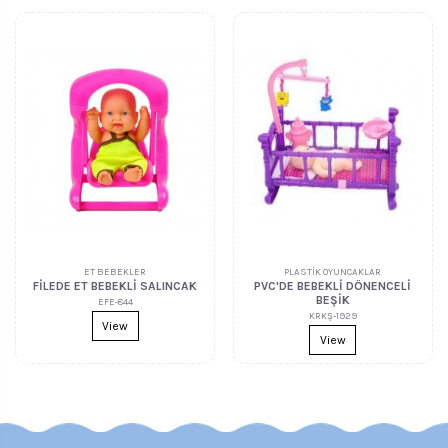
ET BEBEKLER
PLASTİK OYUNCAKLAR
FİLEDE ET BEBEKLİ SALINCAK
PVC'DE BEBEKLİ DÖNENCELİ
BEŞİK
EFE-844
KRKŞ-1929
View
View