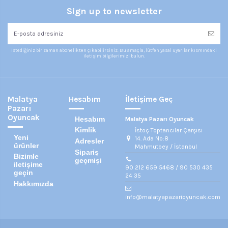
Sign up to newsletter
İstediğiniz bir zaman abonelikten çıkabilirsiniz. Bu amaçla, lütfen yasal uyarılar kısmındaki
iletişim bilgilerimizi bulun.
Malatya
Hesabım
İletişime Geç
Pazarı
Oyuncak
Hesabım
Malatya Pazarı Oyuncak
Kimlik
İstoç Toptancılar Çarşısı
Yeni
14. Ada No:8
Adresler
ürünler
Mahmutbey / İstanbul
Sipariş
Bizimle
geçmişi
iletişime
90 212 659 5468 / 90 530 435
geçin
24 35
Hakkımızda
info@malatyapazarioyuncak.com