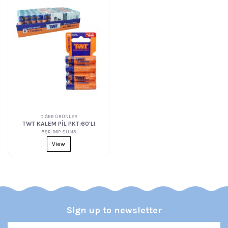
DİĞER ÜRÜNLER
TWT KALEM PİL PKT:60'LI
BŞR-R6P-SUM3
View
Sign up to newsletter