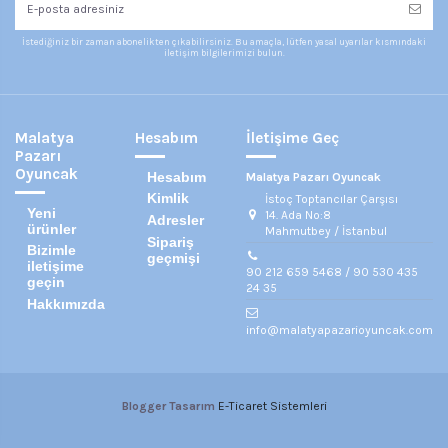
İstediğiniz bir zaman abonelikten çıkabilirsiniz. Bu amaçla, lütfen yasal uyarılar kısmındaki
iletişim bilgilerimizi bulun.
Malatya
Hesabım
İletişime Geç
Pazarı
Oyuncak
Hesabım
Malatya Pazarı Oyuncak
Kimlik
İstoç Toptancılar Çarşısı
Yeni
14. Ada No:8
Adresler
ürünler
Mahmutbey / İstanbul
Sipariş
Bizimle
geçmişi
iletişime
90 212 659 5468 / 90 530 435
geçin
24 35
Hakkımızda
info@malatyapazarioyuncak.com
Blogger Tasarım
E-Ticaret Sistemleri